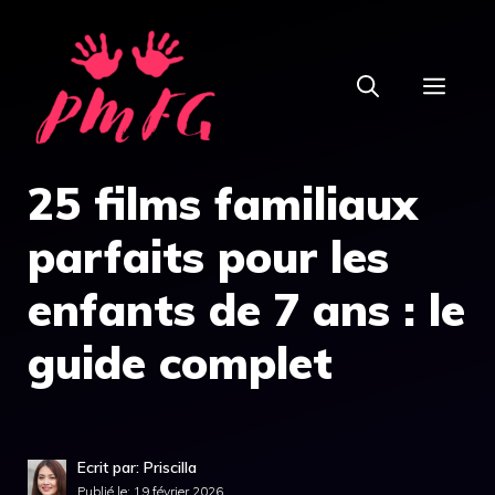
Aller
au
MEN
contenu
25 films familiaux
parfaits pour les
enfants de 7 ans : le
guide complet
Ecrit par: Priscilla
Publié le:
19 février 2026