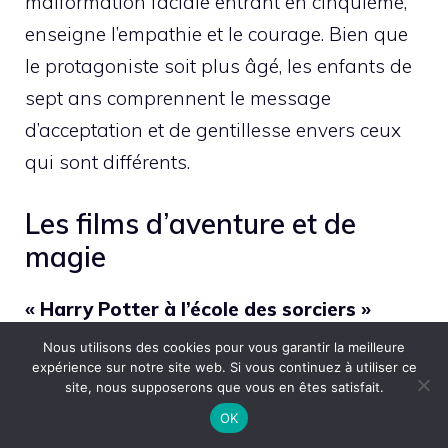
malformation faciale entrant en cinquième,
enseigne l’empathie et le courage. Bien que
le protagoniste soit plus âgé, les enfants de
sept ans comprennent le message
d’acceptation et de gentillesse envers ceux
qui sont différents.
Les films d’aventure et de
magie
« Harry Potter à l’école des sorciers »
(2001)
représente souvent la première
Nous utilisons des cookies pour vous garantir la meilleure
expérience sur notre site web. Si vous continuez à utiliser ce
incursion des enfants de sept ans dans les
site, nous supposerons que vous en êtes satisfait.
franchises longues. L’univers magique de
OK
Poudlard fascine, et Harry lui-même a onze