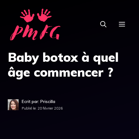
Aller
au
MEN
contenu
Baby botox à quel
âge commencer ?
Ecrit par: Priscilla
Publié le:
20 février 2026