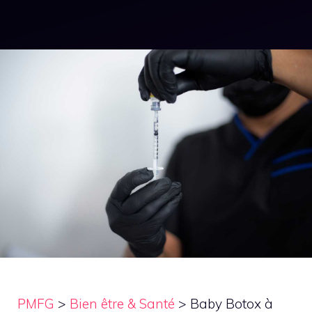
PMFG
>
Bien être & Santé
>
Baby Botox à