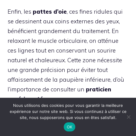
Enfin, les
pattes d’oie
, ces fines ridules qui
se dessinent aux coins externes des yeux,
bénéficient grandement du traitement. En
relaxant le muscle orbiculaire, on atténue
ces lignes tout en conservant un sourire
naturel et chaleureux. Cette zone nécessite
une grande précision pour éviter tout
affaissement de la paupière inférieure, d’où
l’importance de consulter un
praticien
expérimenté
.
Nous utilisons des cookies pour vous garantir la meilleure
expérience sur notre site web. Si vous continuez à utiliser ce
À qui s’adresse le baby
site, nous supposerons que vous en êtes satisfait.
OK
botox ?