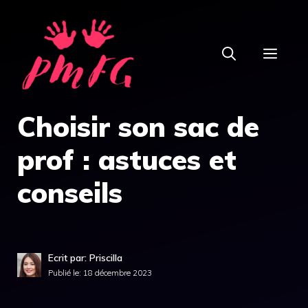
Aller
au
MEN
contenu
Choisir son sac de
prof : astuces et
conseils
Ecrit par: Priscilla
Publié le:
18 décembre 2023