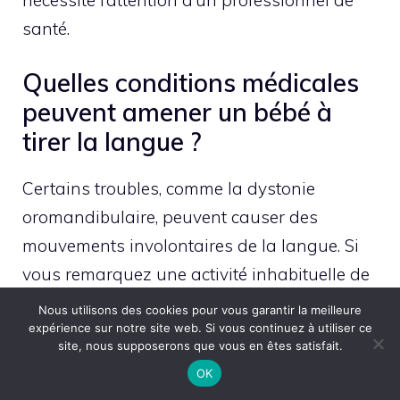
santé.
Quelles conditions médicales
peuvent amener un bébé à
tirer la langue ?
Certains troubles, comme la dystonie
oromandibulaire, peuvent causer des
mouvements involontaires de la langue. Si
vous remarquez une activité inhabituelle de
la langue chez votre bébé, il est important de
Nous utilisons des cookies pour vous garantir la meilleure
expérience sur notre site web. Si vous continuez à utiliser ce
consulter un médecin pour écarter toute
site, nous supposerons que vous en êtes satisfait.
préoccupation médicale sérieuse.
OK