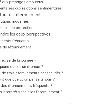
ié aux présages amoureux
nts liés aux relations sentimentales
utour de l’éternuement
stitions modernes
 rituels de protection
rendre les deux perspectives
ements fréquents
ue de l’éternuement
récise de la journée ?
 quand quelqu’un éternue ?
lle de trois éternuements consécutifs ?
ent que quelqu’un pense à nous ?
s des éternuements fréquents ?
s interprétaient-elles l’éternuement ?