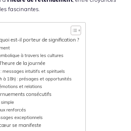
les fascinantes.
uoi est-il porteur de signification ?
ement
olique à travers les cultures
l’heure de la journée
: messages intuitifs et spirituels
h à 18h) : présages et opportunités
 émotions et relations
ternuements consécutifs
 simple
aux renforcés
ssages exceptionnels
 cœur se manifeste