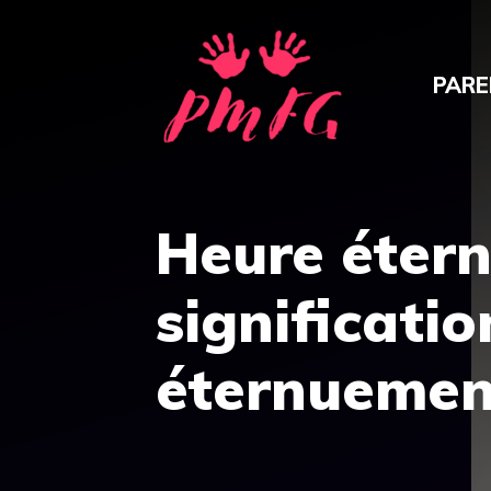
Aller
au
PARE
contenu
Heure étern
significati
éternuement