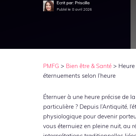
Ecrit par: Priscilla
Publié le:
8 avril 2026
PMFG
>
Bien être & Santé
>
Heure 
éternuements selon l’heure
Éternuer à une heure précise de la 
particulière ? Depuis l’Antiquité, 
physiologique pour devenir porteu
vous éternuiez en pleine nuit, au rév
interprétations traditionnelles liée