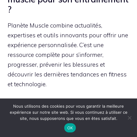
?
Planète Muscle combine actualités,
expertises et outils innovants pour offrir une
expérience personnalisée. C’est une
ressource complète pour s’informer,
progresser, prévenir les blessures et
découvrir les dernières tendances en fitness
et technologie.
Planète muscle propose-t-il
Nous utilisons des cookies pour vous garantir la meilleure
des innovations
expérience sur notre site web. Si vous continuez à utiliser ce
site, nous supposerons que vous en êtes satisfait.
technologiques ?
OK