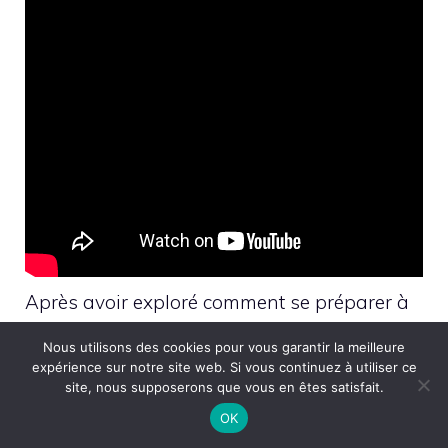
Après avoir exploré comment se préparer à
l’utilisation de la cup menstruelle et maîtriser
Nous utilisons des cookies pour vous garantir la meilleure
son insertion, il est tout aussi crucial
expérience sur notre site web. Si vous continuez à utiliser ce
site, nous supposerons que vous en êtes satisfait.
d’aborder l’entretien de cet outil pendant le
OK
cycle. Un entretien adéquat garantit non