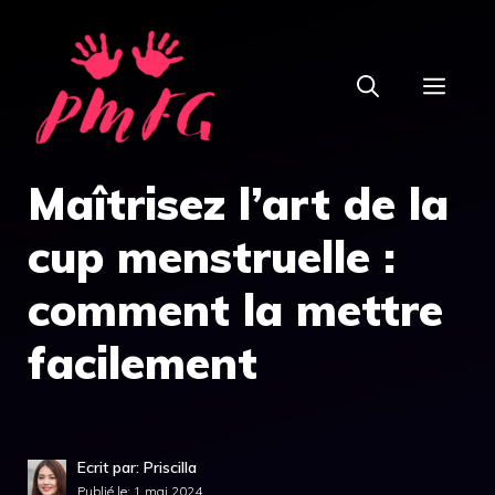
Aller
au
MEN
contenu
Maîtrisez l’art de la
cup menstruelle :
comment la mettre
facilement
Ecrit par: Priscilla
Publié le:
1 mai 2024