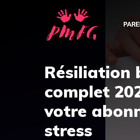
Aller
au
PARE
contenu
Résiliation 
complet 20
votre abon
stress