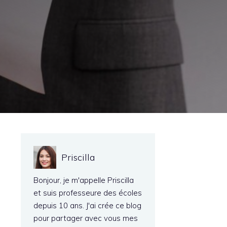
Priscilla
Bonjour, je m'appelle Priscilla
et suis professeure des écoles
depuis 10 ans. J'ai crée ce blog
pour partager avec vous mes