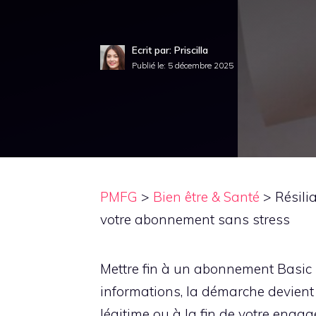
Ecrit par: Priscilla
Publié le:
5 décembre 2025
PMFG
>
Bien être & Santé
>
Résili
votre abonnement sans stress
Mettre fin à un abonnement Basic 
informations, la démarche devient 
légitime ou à la fin de votre engage