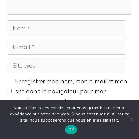
Nom
E-
mail
Site
web
Enregistrer mon nom, mon e-mail et mon
site dans le navigateur pour mon
prochain commentaire.
Nous utilisons des cookies pour vous garantir la meilleure
expérience sur notre site web. Si vous continuez à utiliser ce
site, nous supposerons que vous en êtes satisfait.
OK