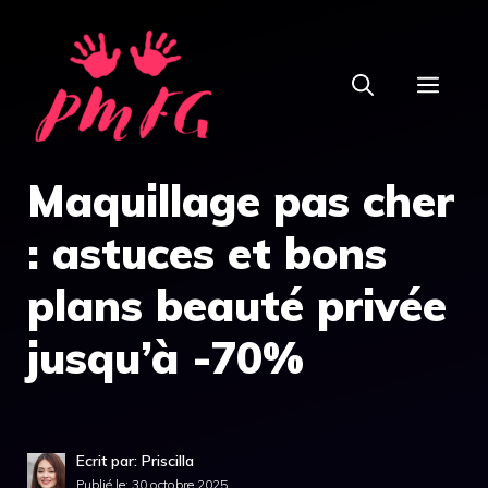
Aller
au
MEN
contenu
Maquillage pas cher
: astuces et bons
plans beauté privée
jusqu’à -70%
Ecrit par: Priscilla
Publié le:
30 octobre 2025