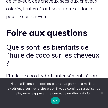
de cheveux, des cheveux secs aux cheveux
colorés, tout en étant sécuritaire et douce
pour le cuir chevelu.
Foire aux questions
Quels sont les bienfaits de
l’huile de coco sur les cheveux
?
L’huile de coco hydrate intensément, répare
les cheveux abîmés et protège contre la
Nous utilisons des cookies pour vous garantir la meilleure
expérience sur notre site web. Si vous continuez à utiliser ce
chaleur et la pollution. Elle prévient les
site, nous supposerons que vous en êtes satisfait.
pointes fourchues, réduit les frisottis et
OK
apporte brillance et douceur. Ses propriétés