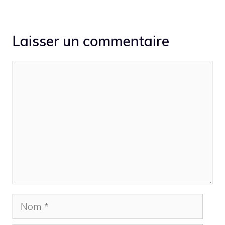
Laisser un commentaire
Commentaire
Nom